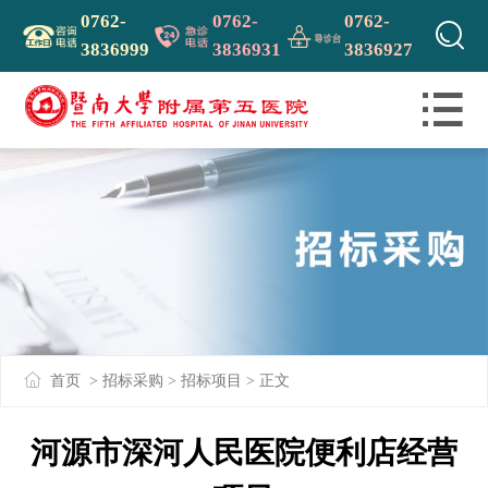
0762-
0762-
0762-

3836999
3836931
3836927

首页
> 招标采购 >
招标项目
> 正文
河源市深河人民医院便利店经营