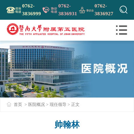
0762-
0762-
0762-

3836999
3836931
3836927

首页
>
医院概况
>
现任领导
> 正文
帅翰林