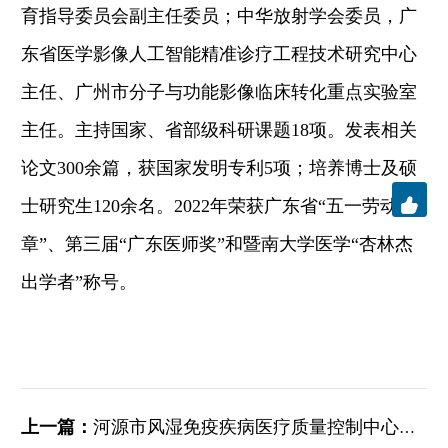
育指导委员会副主任委员；中华放射学会委员，广
东省医学影像人工智能精准诊疗工程技术研究中心
主任、广州市分子与功能影像临床转化重点实验室
主任。主持国家、省部级科研课题
18
项。发表相关
论文
300
余篇，获国家发明专利
5
项；培养博士及硕

士研究生
120
余名。
2022
年荣获广东省
“
五一劳动奖
章
”
、第三届
“
广东医师奖
”
和暨南大学医学
“
杏林杰
出学者
”
称号。
上一篇：
河源市风湿免疫疾病医疗质量控制中心成立，助力专业发...