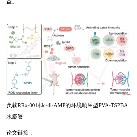
益。
负载
RRx-001
和
c-di-AMP
的环境响应型
PVA-TSPBA
水凝胶
论文
链接：