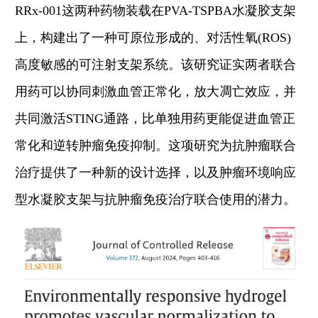
RRx-001
这两种药物装载在
PVA-TSPBA
水凝胶支架
上，构建出了一种可原位形成的、对活性氧
(ROS)
高度敏感的可注射支架系统
。该研究证实
两者联合
用药
可以
协同刺激血管正常化，放大凋亡效应，并
共同激活
STING
通路
，
比单独用药更能促进血管正
常化和逆转肿瘤免疫抑制。
这项研究
为抗肿瘤联合
治疗提供了一种新的设计选择，以及肿瘤环境
响应
型
水凝胶支架与抗肿瘤免疫治疗联合使用的潜力。