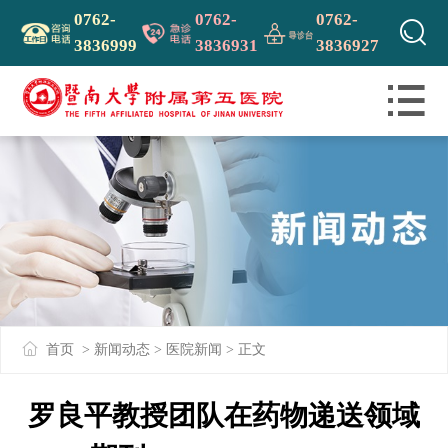
0762-
0762-
0762-

3836999
3836931
3836927

首页
>
新闻动态
>
医院新闻
> 正文
罗良平教授团队在药物递送领域